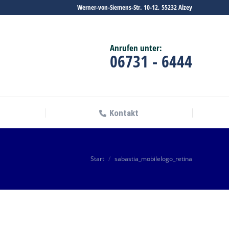
Werner-von-Siemens-Str. 10-12, 55232 Alzey
Kontakt
Anrufen unter:
06731 - 6444
Kontakt
Sie befinden sich hier:
Start
sabastia_mobilelogo_retina