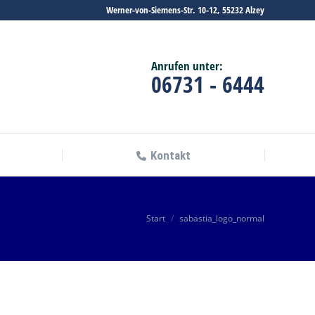
Werner-von-Siemens-Str. 10-12, 55232 Alzey
Kontakt
Anrufen unter:
06731 - 6444
Kontakt
Sie befinden sich hier:
Start
sabastia_logo_normal