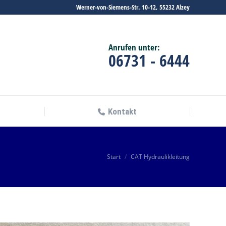
Werner-von-Siemens-Str. 10-12, 55232 Alzey
Kontakt
Anrufen unter:
06731 - 6444
Kontakt
Sie befinden sich hier:
Start
CAT Hydraulikleitung