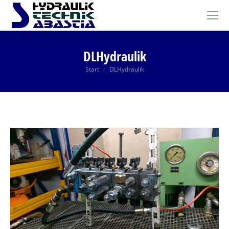
DLHydraulik
Sie befinden sich hier:
Start
DLHydraulik