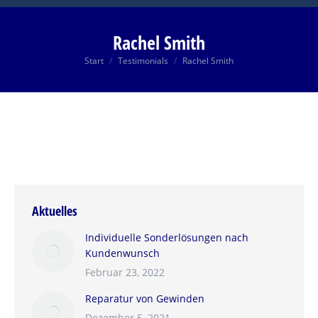
Rachel Smith
Sie befinden sich hier:
Start
Testimonials
Rachel Smith
Aktuelles
Individuelle Sonderlösungen nach
Kundenwunsch
Februar 23, 2022
Reparatur von Gewinden
Dezember 5, 2021